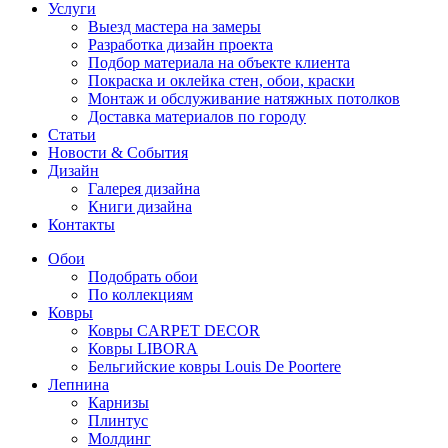
Услуги
Выезд мастера на замеры
Разработка дизайн проекта
Подбор материала на объекте клиента
Покраска и оклейка стен, обои, краски
Монтаж и обслуживание натяжных потолков
Доставка материалов по городу
Статьи
Новости & События
Дизайн
Галерея дизайна
Книги дизайна
Контакты
Обои
Подобрать обои
По коллекциям
Ковры
Ковры CARPET DECOR
Ковры LIBORA
Бельгийские ковры Louis De Poortere
Лепнина
Карнизы
Плинтус
Молдинг