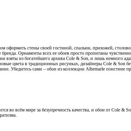
оформить стены своей гостиной, спальни, прихожей, столовой 
е бренда. Орнаменты всех ее обоев просто пропитаны чувственн
ции взяты из богатейшего архива Cole & Son, и лишь немного а
новые цвета в традиционных рисунках, дизайнеры Cole & Son б
вание. Убедитесь сами – обои из коллекции Albemarle поистине 
я во всём мире за безупречность качества, и обои от Cole & So
ратизма.