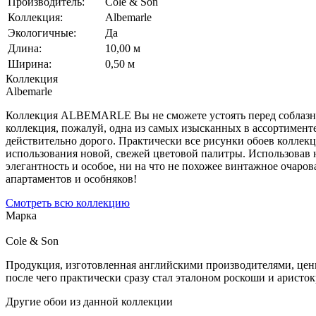
Производитель:
Cole & Son
Коллекция:
Albemarle
Экологичные:
Да
Длина:
10,00 м
Ширина:
0,50 м
Коллекция
Albemarle
Коллекция ALBEMARLE Вы не сможете устоять перед соблазном 
коллекция, пожалуй, одна из самых изысканных в ассортимент
действительно дорого. Практически все рисунки обоев коллек
использования новой, свежей цветовой палитры. Использовав 
элегантность и особое, ни на что не похожее винтажное очаро
апартаментов и особняков!
Смотреть всю коллекцию
Марка
Cole & Son
Продукция, изготовленная английскими производителями, ценитс
после чего практически сразу стал эталоном роскоши и аристок
Другие обои из данной коллекции