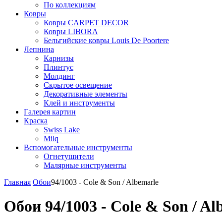
По коллекциям
Ковры
Ковры CARPET DECOR
Ковры LIBORA
Бельгийские ковры Louis De Poortere
Лепнина
Карнизы
Плинтус
Молдинг
Скрытое освещение
Декоративные элементы
Клей и инструменты
Галерея картин
Краска
Swiss Lake
Milq
Вспомогательные инструменты
Огнетушители
Малярные инструменты
Главная
Обои
94/1003 - Cole & Son / Albemarle
Обои 94/1003 - Cole & Son / Al