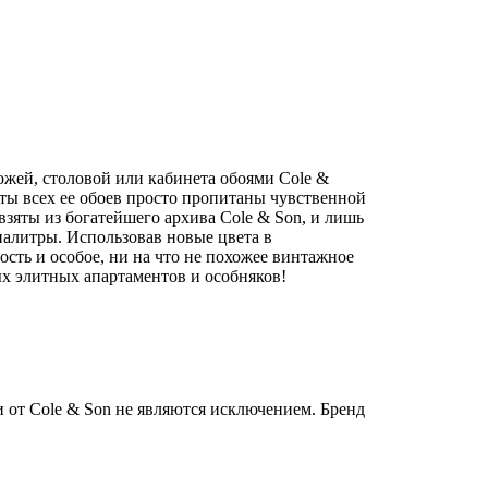
жей, столовой или кабинета обоями Cole &
нты всех ее обоев просто пропитаны чувственной
взяты из богатейшего архива Cole & Son, и лишь
алитры. Использовав новые цвета в
сть и особое, ни на что не похожее винтажное
ых элитных апартаментов и особняков!
и от Cole & Son не являются исключением. Бренд