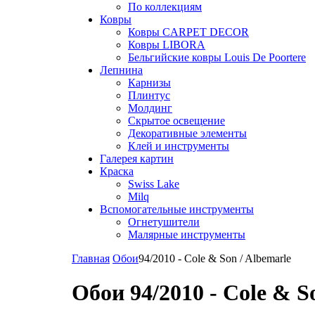
По коллекциям
Ковры
Ковры CARPET DECOR
Ковры LIBORA
Бельгийские ковры Louis De Poortere
Лепнина
Карнизы
Плинтус
Молдинг
Скрытое освещение
Декоративные элементы
Клей и инструменты
Галерея картин
Краска
Swiss Lake
Milq
Вспомогательные инструменты
Огнетушители
Малярные инструменты
Главная
Обои
94/2010 - Cole & Son / Albemarle
Обои 94/2010 - Cole & S