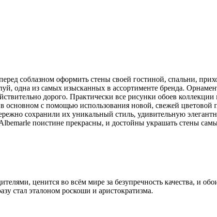
ед соблазном оформить стены своей гостиной, спальни, прихо
алуй, одна из самых изысканных в ассортименте бренда. Орнаме
йствительно дорого. Практически все рисунки обоев коллекции 
в основном с помощью использования новой, свежей цветовой п
режно сохранили их уникальный стиль, удивительную элегантно
 Albemarle поистине прекрасны, и достойны украшать стены сам
телями, ценится во всём мире за безупречность качества, и обо
разу стал эталоном роскоши и аристократизма.