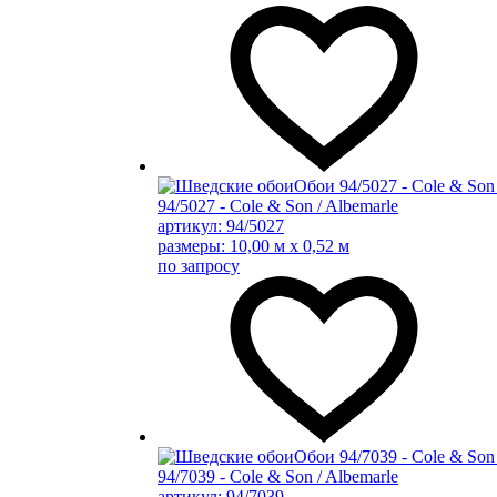
94/5027 - Cole & Son / Albemarle
артикул: 94/5027
размеры: 10,00 м x 0,52 м
по запросу
94/7039 - Cole & Son / Albemarle
артикул: 94/7039