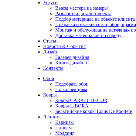
Услуги
Выезд мастера на замеры
Разработка дизайн проекта
Подбор материала на объекте клиента
Покраска и оклейка стен, обои, краск
Монтаж и обслуживание натяжных по
Доставка материалов по городу
Статьи
Новости & События
Дизайн
Галерея дизайна
Книги дизайна
Контакты
Обои
Подобрать обои
По коллекциям
Ковры
Ковры CARPET DECOR
Ковры LIBORA
Бельгийские ковры Louis De Poortere
Лепнина
Карнизы
Плинтус
Молдинг