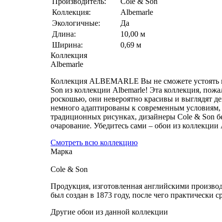
Производитель:
Cole & Son
Коллекция:
Albemarle
Экологичные:
Да
Длина:
10,00 м
Ширина:
0,69 м
Коллекция
Albemarle
Коллекция ALBEMARLE Вы не сможете устоять пер
Son из коллекции Albemarle! Эта коллекция, пож
роскошью, они невероятно красивы и выглядят де
немного адаптированы к современным условиям, 
традиционных рисунках, дизайнеры Cole & Son бе
очарование. Убедитесь сами – обои из коллекции
Смотреть всю коллекцию
Марка
Cole & Son
Продукция, изготовленная английскими производи
был создан в 1873 году, после чего практически с
Другие обои из данной коллекции