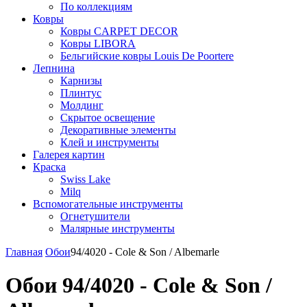
По коллекциям
Ковры
Ковры CARPET DECOR
Ковры LIBORA
Бельгийские ковры Louis De Poortere
Лепнина
Карнизы
Плинтус
Молдинг
Скрытое освещение
Декоративные элементы
Клей и инструменты
Галерея картин
Краска
Swiss Lake
Milq
Вспомогательные инструменты
Огнетушители
Малярные инструменты
Главная
Обои
94/4020 - Cole & Son / Albemarle
Обои 94/4020 - Cole & Son /