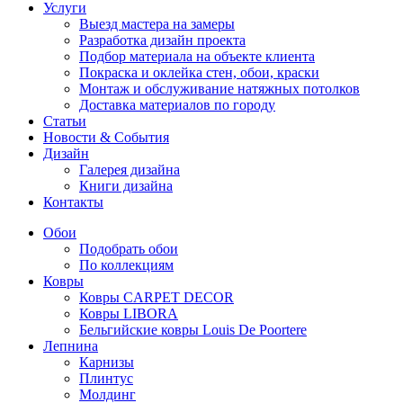
Услуги
Выезд мастера на замеры
Разработка дизайн проекта
Подбор материала на объекте клиента
Покраска и оклейка стен, обои, краски
Монтаж и обслуживание натяжных потолков
Доставка материалов по городу
Статьи
Новости & События
Дизайн
Галерея дизайна
Книги дизайна
Контакты
Обои
Подобрать обои
По коллекциям
Ковры
Ковры CARPET DECOR
Ковры LIBORA
Бельгийские ковры Louis De Poortere
Лепнина
Карнизы
Плинтус
Молдинг