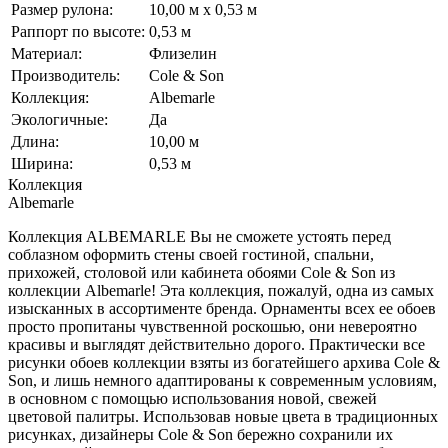
Размер рулона:
10,00 м x 0,53 м
Раппорт по высоте:
0,53 м
Материал:
Флизелин
Производитель:
Cole & Son
Коллекция:
Albemarle
Экологичные:
Да
Длина:
10,00 м
Ширина:
0,53 м
Коллекция
Albemarle
Коллекция ALBEMARLE Вы не сможете устоять перед
соблазном оформить стены своей гостиной, спальни,
прихожей, столовой или кабинета обоями Cole & Son из
коллекции Albemarle! Эта коллекция, пожалуй, одна из самых
изысканных в ассортименте бренда. Орнаменты всех ее обоев
просто пропитаны чувственной роскошью, они невероятно
красивы и выглядят действительно дорого. Практически все
рисунки обоев коллекции взяты из богатейшего архива Cole &
Son, и лишь немного адаптированы к современным условиям,
в основном с помощью использования новой, свежей
цветовой палитры. Использовав новые цвета в традиционных
рисунках, дизайнеры Cole & Son бережно сохранили их