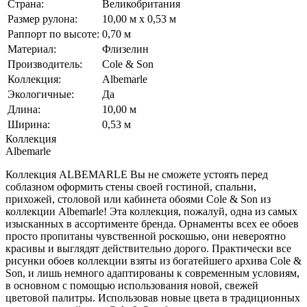
Страна:
Великобритания
Размер рулона:
10,00 м x 0,53 м
Раппорт по высоте:
0,70 м
Материал:
Флизелин
Производитель:
Cole & Son
Коллекция:
Albemarle
Экологичные:
Да
Длина:
10,00 м
Ширина:
0,53 м
Коллекция
Albemarle
Коллекция ALBEMARLE Вы не сможете устоять перед
соблазном оформить стены своей гостиной, спальни,
прихожей, столовой или кабинета обоями Cole & Son из
коллекции Albemarle! Эта коллекция, пожалуй, одна из самых
изысканных в ассортименте бренда. Орнаменты всех ее обоев
просто пропитаны чувственной роскошью, они невероятно
красивы и выглядят действительно дорого. Практически все
рисунки обоев коллекции взяты из богатейшего архива Cole &
Son, и лишь немного адаптированы к современным условиям,
в основном с помощью использования новой, свежей
цветовой палитры. Использовав новые цвета в традиционных