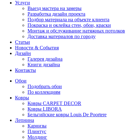
Услуги
Выезд мастера на замеры
Разработка дизайн проекта
Подбор материала на объекте клиента
Покраска и оклейка стен, обои, краски
Монтаж и обслуживание натяжных потолков
Доставка материалов по городу
Статьи
Новости & События
Дизайн
Галерея дизайна
Книги дизайна
Контакты
Обои
Подобрать обои
По коллекциям
Ковры
Ковры CARPET DECOR
Ковры LIBORA
Бельгийские ковры Louis De Poortere
Лепнина
Карнизы
Плинтус
Молдинг