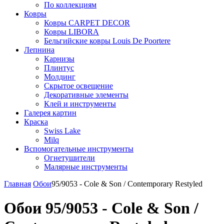
По коллекциям
Ковры
Ковры CARPET DECOR
Ковры LIBORA
Бельгийские ковры Louis De Poortere
Лепнина
Карнизы
Плинтус
Молдинг
Скрытое освещение
Декоративные элементы
Клей и инструменты
Галерея картин
Краска
Swiss Lake
Milq
Вспомогательные инструменты
Огнетушители
Малярные инструменты
Главная
Обои
95/9053 - Cole & Son / Contemporary Restyled
Обои 95/9053 - Cole & Son /