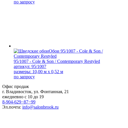
по запросу
95/1007 - Cole & Son / Contemporary Restyled
артикул: 95/1007
размеры: 10,00 м x 0,52 м
по запросу
Офис продаж
г. Владивосток, ул. Фонтанная, 21
ежедневно с 10 до 19
8-904-629−87−99
Эл.почта:
info@salonbrook.ru