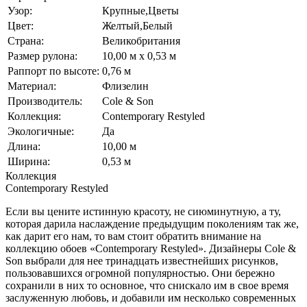
Узор:
Крупные,Цветы
Цвет:
Желтый,Белый
Страна:
Великобритания
Размер рулона:
10,00 м x 0,53 м
Раппорт по высоте:
0,76 м
Материал:
Флизелин
Производитель:
Cole & Son
Коллекция:
Contemporary Restyled
Экологичные:
Да
Длина:
10,00 м
Ширина:
0,53 м
Коллекция
Contemporary Restyled
Если вы цените истинную красоту, не сиюминутную, а ту,
которая дарила наслаждение предыдущим поколениям так же,
как дарит его нам, то вам стоит обратить внимание на
коллекцию обоев «Contemporary Restyled». Дизайнеры Cole &
Son выбрали для нее тринадцать известнейших рисунков,
пользовавшихся огромной популярностью. Они бережно
сохранили в них то основное, что снискало им в свое время
заслуженную любовь, и добавили им несколько современных