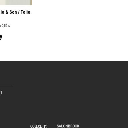
le & Son / Folie
x 0,52 м
у
21
SALONBROOK
СОЦ.СЕТИ: