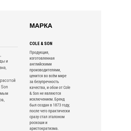
МАРКА
COLE & SON
Продукция,
,
изготовленная
ды и
английскими
ана,
производителями,
ценится во всём мире
красотой
за безупречность
 Son
качества, и обои от Cole
& Son не являются
самым
исключением. Бренд
ов,
был создан в 1873 году,
после чего практически
сразу стал эталоном
роскоши и
аристократизма.