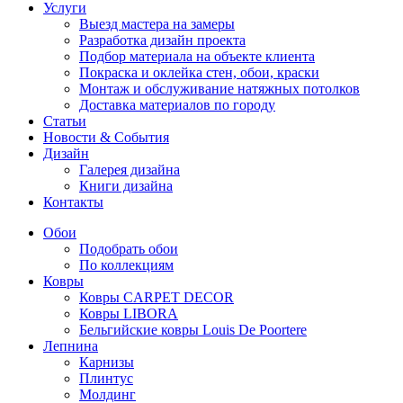
Услуги
Выезд мастера на замеры
Разработка дизайн проекта
Подбор материала на объекте клиента
Покраска и оклейка стен, обои, краски
Монтаж и обслуживание натяжных потолков
Доставка материалов по городу
Статьи
Новости & События
Дизайн
Галерея дизайна
Книги дизайна
Контакты
Обои
Подобрать обои
По коллекциям
Ковры
Ковры CARPET DECOR
Ковры LIBORA
Бельгийские ковры Louis De Poortere
Лепнина
Карнизы
Плинтус
Молдинг