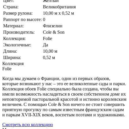
Цвет:
Желтый
Страна:
Великобритания
Размер рулона:
10,00 м x 0,52 м
Раппорт по высоте:
0
Материал:
Флизелин
Производитель:
Cole & Son
Коллекция:
Folie
Экологичные:
Да
Длина:
10,00 м
Ширина:
0,52 м
Коллекция
Folie
Когда мы думаем о Франции, один из первых образов,
которые возникают у нас – это ее великолепные сады и парки.
Коллекция обоев Folie специально была создана, чтобы вы
имели возможность насладиться в своем собственном доме их
неповторимой пасторальной красотой и истинно королевским
величием. С помощью Cole & Son ничего не стоит совершить
приятную прогулку по самым известным французским садам
и паркам XVII-XIX веков, воспетым поэтами и художниками.
Смотреть всю коллекцию