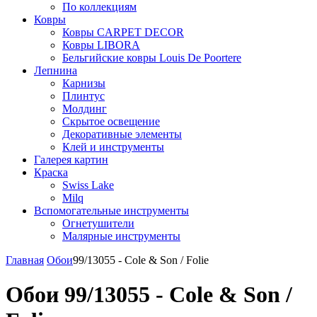
По коллекциям
Ковры
Ковры CARPET DECOR
Ковры LIBORA
Бельгийские ковры Louis De Poortere
Лепнина
Карнизы
Плинтус
Молдинг
Скрытое освещение
Декоративные элементы
Клей и инструменты
Галерея картин
Краска
Swiss Lake
Milq
Вспомогательные инструменты
Огнетушители
Малярные инструменты
Главная
Обои
99/13055 - Cole & Son / Folie
Обои 99/13055 - Cole & Son /