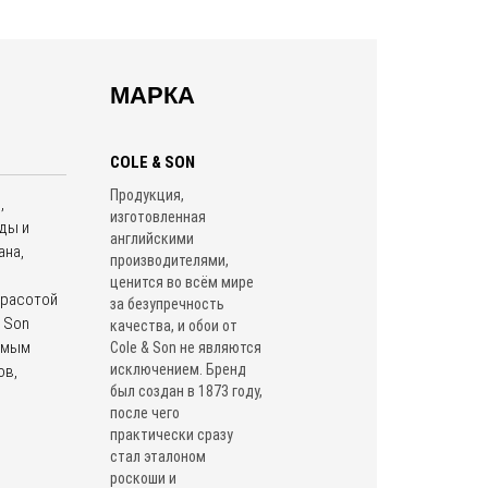
МАРКА
COLE & SON
Продукция,
,
изготовленная
ды и
английскими
ана,
производителями,
ценится во всём мире
красотой
за безупречность
 Son
качества, и обои от
самым
Cole & Son не являются
исключением. Бренд
ов,
был создан в 1873 году,
после чего
практически сразу
стал эталоном
роскоши и