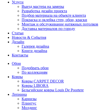
Услуги
Выезд мастера на замеры
Разработка дизайн проекта
Подбор материала на объекте клиента
Покраска и оклейка стен, обои, краски
Монтаж и обслуживание натяжных потолков
Доставка материалов по городу
Статьи
Новости & События
Дизайн
Галерея дизайна
Книги дизайна
Контакты
Обои
Подобрать обои
По коллекциям
Ковры
Ковры CARPET DECOR
Ковры LIBORA
Бельгийские ковры Louis De Poortere
Лепнина
Карнизы
Плинтус
Молдинг