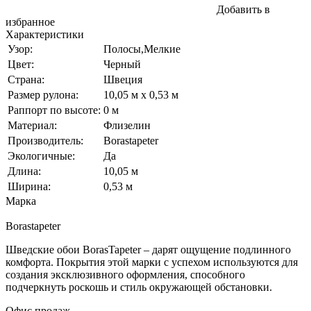
Добавить в
избранное
Характеристики
Узор:
Полосы,Мелкие
Цвет:
Черный
Страна:
Швеция
Размер рулона:
10,05 м x 0,53 м
Раппорт по высоте:
0 м
Материал:
Флизелин
Производитель:
Borastapeter
Экологичные:
Да
Длина:
10,05 м
Ширина:
0,53 м
Марка
Borastapeter
Шведские обои BorasTapeter – дарят ощущение подлинного
комфорта. Покрытия этой марки с успехом используются для
создания эксклюзивного оформления, способного
подчеркнуть роскошь и стиль окружающей обстановки.
Офис продаж