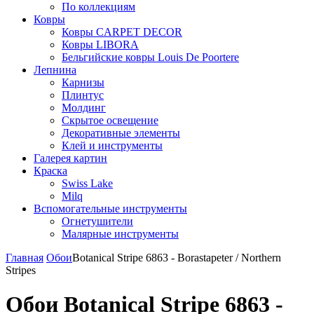
По коллекциям
Ковры
Ковры CARPET DECOR
Ковры LIBORA
Бельгийские ковры Louis De Poortere
Лепнина
Карнизы
Плинтус
Молдинг
Скрытое освещение
Декоративные элементы
Клей и инструменты
Галерея картин
Краска
Swiss Lake
Milq
Вспомогательные инструменты
Огнетушители
Малярные инструменты
Главная
Обои
Botanical Stripe 6863 - Borastapeter / Northern
Stripes
Обои Botanical Stripe 6863 -