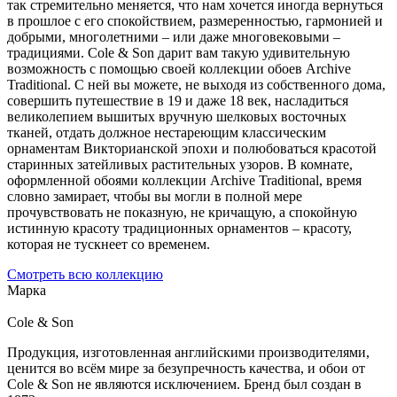
так стремительно меняется, что нам хочется иногда вернуться
в прошлое с его спокойствием, размеренностью, гармонией и
добрыми, многолетними – или даже многовековыми –
традициями. Cole & Son дарит вам такую удивительную
возможность с помощью своей коллекции обоев Archive
Traditional. С ней вы можете, не выходя из собственного дома,
совершить путешествие в 19 и даже 18 век, насладиться
великолепием вышитых вручную шелковых восточных
тканей, отдать должное нестареющим классическим
орнаментам Викторианской эпохи и полюбоваться красотой
старинных затейливых растительных узоров. В комнате,
оформленной обоями коллекции Archive Traditional, время
словно замирает, чтобы вы могли в полной мере
прочувствовать не показную, не кричащую, а спокойную
истинную красоту традиционных орнаментов – красоту,
которая не тускнеет со временем.
Смотреть всю коллекцию
Марка
Cole & Son
Продукция, изготовленная английскими производителями,
ценится во всём мире за безупречность качества, и обои от
Cole & Son не являются исключением. Бренд был создан в