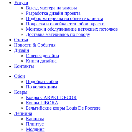
Услуги
Выезд мастера на замеры
Разработка дизайн проекта
Подбор материала на объекте клиента
Покраска и оклейка стен, обои, краски
Монтаж и обслуживание натяжных потолков
Доставка материалов по городу
Статьи
Новости & События
Дизайн
Галерея дизайна
Книги дизайна
Контакты
Обои
Подобрать обои
По коллекциям
Ковры
Ковры CARPET DECOR
Ковры LIBORA
Бельгийские ковры Louis De Poortere
Лепнина
Карнизы
Плинтус
Молдинг