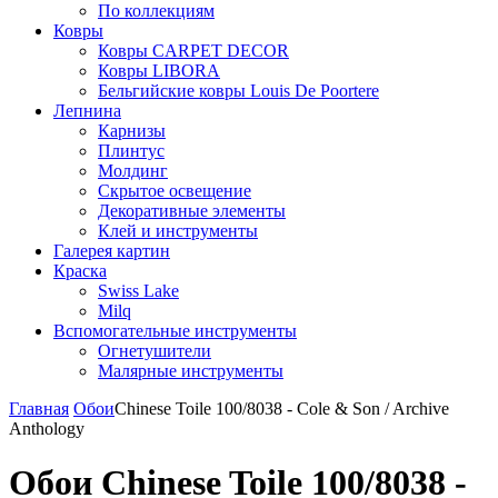
По коллекциям
Ковры
Ковры CARPET DECOR
Ковры LIBORA
Бельгийские ковры Louis De Poortere
Лепнина
Карнизы
Плинтус
Молдинг
Скрытое освещение
Декоративные элементы
Клей и инструменты
Галерея картин
Краска
Swiss Lake
Milq
Вспомогательные инструменты
Огнетушители
Малярные инструменты
Главная
Обои
Chinese Toile 100/8038 - Cole & Son / Archive
Anthology
Обои Chinese Toile 100/8038 -