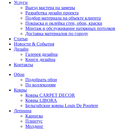
Услуги
Выезд мастера на замеры
Разработка дизайн проекта
Подбор материала на объекте клиента
Покраска и оклейка стен, обои, краски
Монтаж и обслуживание натяжных потолков
Доставка материалов по городу
Статьи
Новости & События
Дизайн
Галерея дизайна
Книги дизайна
Контакты
Обои
Подобрать обои
По коллекциям
Ковры
Ковры CARPET DECOR
Ковры LIBORA
Бельгийские ковры Louis De Poortere
Лепнина
Карнизы
Плинтус
Молдинг