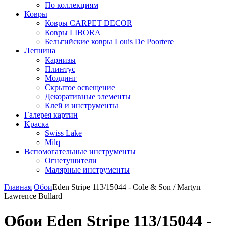
По коллекциям
Ковры
Ковры CARPET DECOR
Ковры LIBORA
Бельгийские ковры Louis De Poortere
Лепнина
Карнизы
Плинтус
Молдинг
Скрытое освещение
Декоративные элементы
Клей и инструменты
Галерея картин
Краска
Swiss Lake
Milq
Вспомогательные инструменты
Огнетушители
Малярные инструменты
Главная
Обои
Eden Stripe 113/15044 - Cole & Son / Martyn
Lawrence Bullard
Обои Eden Stripe 113/15044 -