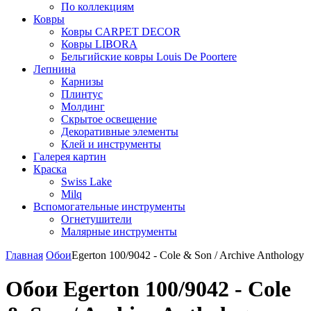
По коллекциям
Ковры
Ковры CARPET DECOR
Ковры LIBORA
Бельгийские ковры Louis De Poortere
Лепнина
Карнизы
Плинтус
Молдинг
Скрытое освещение
Декоративные элементы
Клей и инструменты
Галерея картин
Краска
Swiss Lake
Milq
Вспомогательные инструменты
Огнетушители
Малярные инструменты
Главная
Обои
Egerton 100/9042 - Cole & Son / Archive Anthology
Обои Egerton 100/9042 - Cole