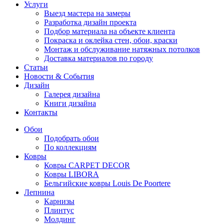
Услуги
Выезд мастера на замеры
Разработка дизайн проекта
Подбор материала на объекте клиента
Покраска и оклейка стен, обои, краски
Монтаж и обслуживание натяжных потолков
Доставка материалов по городу
Статьи
Новости & События
Дизайн
Галерея дизайна
Книги дизайна
Контакты
Обои
Подобрать обои
По коллекциям
Ковры
Ковры CARPET DECOR
Ковры LIBORA
Бельгийские ковры Louis De Poortere
Лепнина
Карнизы
Плинтус
Молдинг