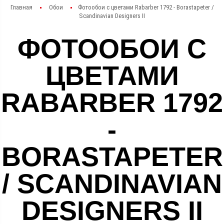
Главная
Обои
Фотообои с цветами Rabarber 1792 - Borastapeter /
Scandinavian Designers II
ФОТООБОИ С
ЦВЕТАМИ
RABARBER 1792
-
BORASTAPETER
/ SCANDINAVIAN
DESIGNERS II