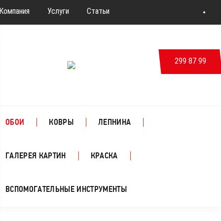
Компания
Услуги
Статьи
Новости & События
Дизайн
Контакты
299 87 99
ВКонтакте
ОБОИ
КОВРЫ
ЛЕПНИНА
ГАЛЕРЕЯ КАРТИН
КРАСКА
ВСПОМОГАТЕЛЬНЫЕ ИНСТРУМЕНТЫ