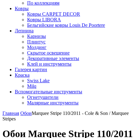
По коллекциям
Ковры
Ковры CARPET DECOR
Ковры LIBORA
Бельгийские ковры Louis De Poortere
Лепнина
Карнизы
Плинтус
Молдинг
Скрытое освещение
Декоративные элементы
Клей и инструменты
Галерея картин
Краска
Swiss Lake
Milq
Вспомогательные инструменты
Огнетушители
Малярные инструменты
Главная
Обои
Marquee Stripe 110/2011 - Cole & Son / Marquee
Stripes
Обои Marquee Stripe 110/2011