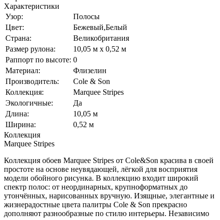
Характеристики
Узор:
Полосы
Цвет:
Бежевый,Белый
Страна:
Великобритания
Размер рулона:
10,05 м x 0,52 м
Раппорт по высоте:
0
Материал:
Флизелин
Производитель:
Cole & Son
Коллекция:
Marquee Stripes
Экологичные:
Да
Длина:
10,05 м
Ширина:
0,52 м
Коллекция
Marquee Stripes
Коллекция обоев Marquee Stripes от Cole&Son красива в своей
простоте на основе неувядающей, лёгкой для восприятия
модели обойного рисунка. В коллекцию входит широкий
спектр полос: от неординарных, крупноформатных до
утончённых, нарисованных вручную. Изящные, элегантные и
жизнерадостные цвета палитры Cole & Son прекрасно
дополняют разнообразные по стилю интерьеры. Независимо