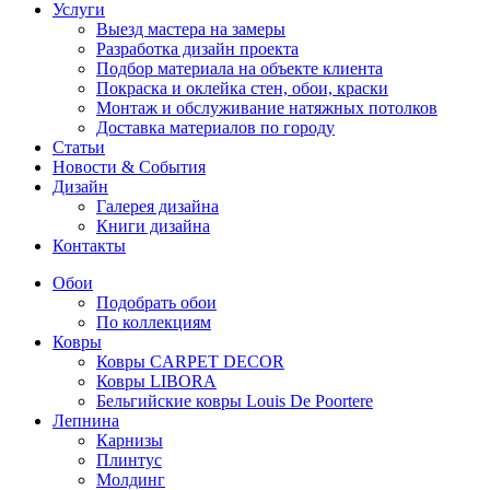
Услуги
Выезд мастера на замеры
Разработка дизайн проекта
Подбор материала на объекте клиента
Покраска и оклейка стен, обои, краски
Монтаж и обслуживание натяжных потолков
Доставка материалов по городу
Статьи
Новости & События
Дизайн
Галерея дизайна
Книги дизайна
Контакты
Обои
Подобрать обои
По коллекциям
Ковры
Ковры CARPET DECOR
Ковры LIBORA
Бельгийские ковры Louis De Poortere
Лепнина
Карнизы
Плинтус
Молдинг