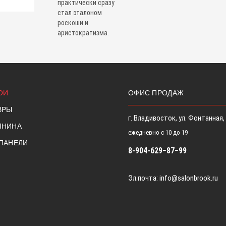
практически сразу
стал эталоном
роскоши и
аристократизма.
ОИ
ОФИС ПРОДАЖ
ВРЫ
г. Владивосток, ул. Фонтанная,
ПНИНА
ежедневно с 10 до 19
 ПАНЕЛИ
8-904-629−87−99
Эл.почта:
info@salonbrook.ru