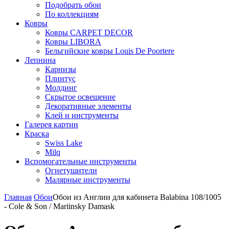
Подобрать обои
По коллекциям
Ковры
Ковры CARPET DECOR
Ковры LIBORA
Бельгийские ковры Louis De Poortere
Лепнина
Карнизы
Плинтус
Молдинг
Скрытое освещение
Декоративные элементы
Клей и инструменты
Галерея картин
Краска
Swiss Lake
Milq
Вспомогательные инструменты
Огнетушители
Малярные инструменты
Главная
Обои
Обои из Англии для кабинета Balabina 108/1005
- Cole & Son / Mariinsky Damask