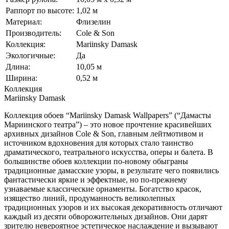
Раппорт по высоте:
1,02 м
Материал:
Флизелин
Производитель:
Cole & Son
Коллекция:
Mariinsky Damask
Экологичные:
Да
Длина:
10,05 м
Ширина:
0,52 м
Коллекция
Mariinsky Damask
Коллекция обоев “Mariinsky Damask Wallpapers” (“Дамасты
Мариинского театра”) – это новое прочтение красивейших
архивных дизайнов Cole & Son, главным лейтмотивом и
источником вдохновения для которых стало таинство
драматического, театрального искусства, оперы и балета. В
большинстве обоев коллекции по-новому обыграны
традиционные дамасские узоры, в результате чего появились
фантастически яркие и эффектные, но по-прежнему
узнаваемые классические орнаменты. Богатство красок,
изящество линий, продуманность великолепных
традиционных узоров и их высокая декоративность отличают
каждый из десяти обворожительных дизайнов. Они дарят
зрителю невероятное эстетическое наслаждение и вызывают