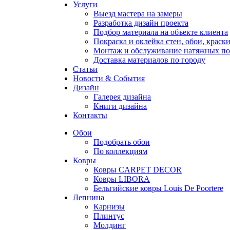
Услуги
Выезд мастера на замеры
Разработка дизайн проекта
Подбор материала на объекте клиента
Покраска и оклейка стен, обои, краск
Монтаж и обслуживание натяжных по
Доставка материалов по городу
Статьи
Новости & События
Дизайн
Галерея дизайна
Книги дизайна
Контакты
Обои
Подобрать обои
По коллекциям
Ковры
Ковры CARPET DECOR
Ковры LIBORA
Бельгийские ковры Louis De Poortere
Лепнина
Карнизы
Плинтус
Молдинг