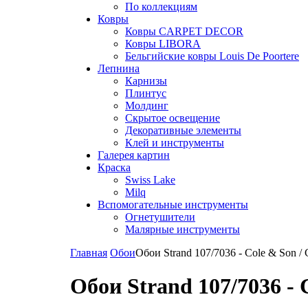
По коллекциям
Ковры
Ковры CARPET DECOR
Ковры LIBORA
Бельгийские ковры Louis De Poortere
Лепнина
Карнизы
Плинтус
Молдинг
Скрытое освещение
Декоративные элементы
Клей и инструменты
Галерея картин
Краска
Swiss Lake
Milq
Вспомогательные инструменты
Огнетушители
Малярные инструменты
Главная
Обои
Обои Strand 107/7036 - Cole & Son / 
Обои Strand 107/7036 - 