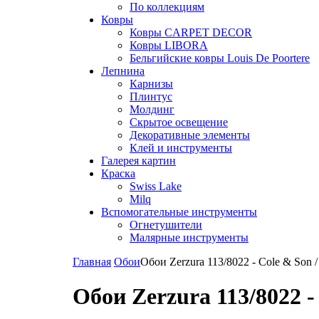
По коллекциям
Ковры
Ковры CARPET DECOR
Ковры LIBORA
Бельгийские ковры Louis De Poortere
Лепнина
Карнизы
Плинтус
Молдинг
Скрытое освещение
Декоративные элементы
Клей и инструменты
Галерея картин
Краска
Swiss Lake
Milq
Вспомогательные инструменты
Огнетушители
Малярные инструменты
Главная
Обои
Обои Zerzura 113/8022 - Cole & Son /
Обои Zerzura 113/8022 -