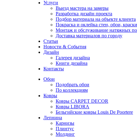
Услуги
Выезд мастера на замеры
Разработка дизайн проекта
Подбор материала на объекте клиента
Покраска и оклейка стен, обои, краск
Монтаж и обслуживание натяжных по
Доставка материалов по городу
Статьи
Новости & События
Дизайн
Галерея дизайна
Книги дизайна
Контакты
Обои
Подобрать обои
По коллекциям
Ковры
Ковры CARPET DECOR
Ковры LIBORA
Бельгийские ковры Louis De Poortere
Лепнина
Карнизы
Плинтус
Молдинг