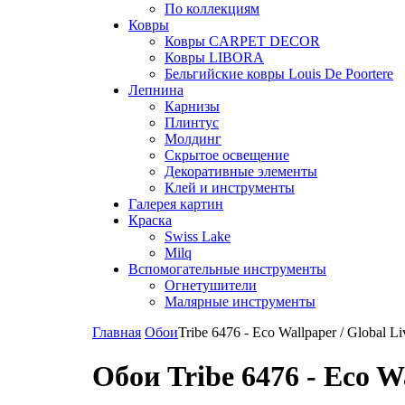
По коллекциям
Ковры
Ковры CARPET DECOR
Ковры LIBORA
Бельгийские ковры Louis De Poortere
Лепнина
Карнизы
Плинтус
Молдинг
Скрытое освещение
Декоративные элементы
Клей и инструменты
Галерея картин
Краска
Swiss Lake
Milq
Вспомогательные инструменты
Огнетушители
Малярные инструменты
Главная
Обои
Tribe 6476 - Eco Wallpaper / Global Li
Обои Tribe 6476 - Eco Wa