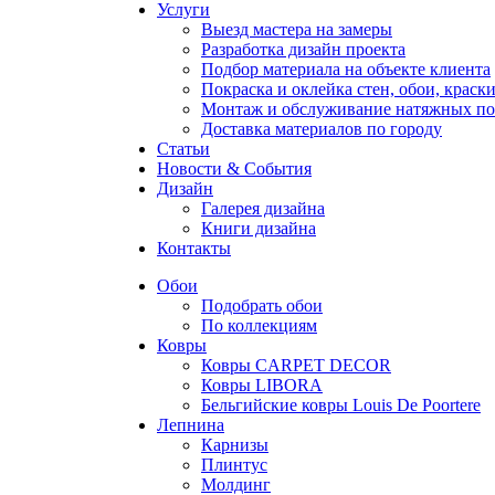
Услуги
Выезд мастера на замеры
Разработка дизайн проекта
Подбор материала на объекте клиента
Покраска и оклейка стен, обои, краск
Монтаж и обслуживание натяжных по
Доставка материалов по городу
Статьи
Новости & События
Дизайн
Галерея дизайна
Книги дизайна
Контакты
Обои
Подобрать обои
По коллекциям
Ковры
Ковры CARPET DECOR
Ковры LIBORA
Бельгийские ковры Louis De Poortere
Лепнина
Карнизы
Плинтус
Молдинг