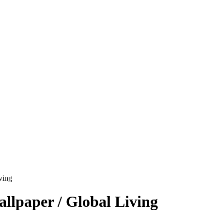
ving
llpaper / Global Living