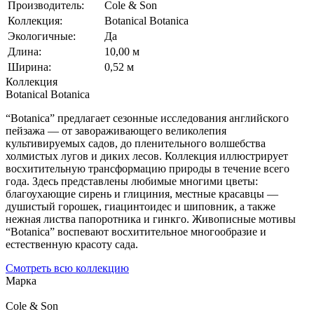
Производитель:
Cole & Son
Коллекция:
Botanical Botanica
Экологичные:
Да
Длина:
10,00 м
Ширина:
0,52 м
Коллекция
Botanical Botanica
“Botanica” предлагает сезонные исследования английского
пейзажа — от завораживающего великолепия
культивируемых садов, до пленительного волшебства
холмистых лугов и диких лесов. Коллекция иллюстрирует
восхитительную трансформацию природы в течение всего
года. Здесь представлены любимые многими цветы:
благоухающие сирень и глициния, местные красавцы —
душистый горошек, гиацинтоидес и шиповник, а также
нежная листва папоротника и гинкго. Живописные мотивы
“Botanica” воспевают восхитительное многообразие и
естественную красоту сада.
Смотреть всю коллекцию
Марка
Cole & Son