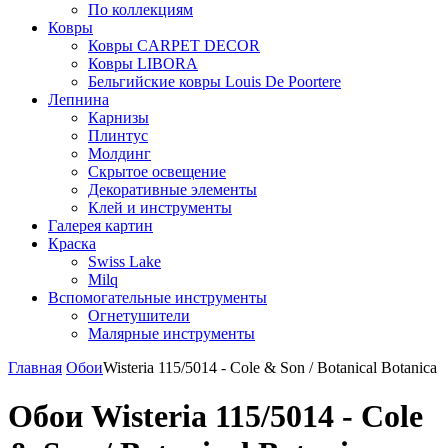
По коллекциям
Ковры
Ковры CARPET DECOR
Ковры LIBORA
Бельгийские ковры Louis De Poortere
Лепнина
Карнизы
Плинтус
Молдинг
Скрытое освещение
Декоративные элементы
Клей и инструменты
Галерея картин
Краска
Swiss Lake
Milq
Вспомогательные инструменты
Огнетушители
Малярные инструменты
Главная
Обои
Wisteria 115/5014 - Cole & Son / Botanical Botanica
Обои Wisteria 115/5014 - Cole