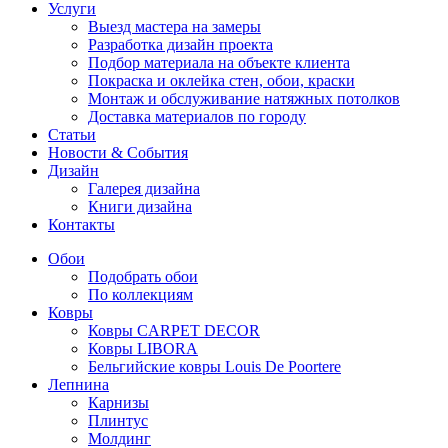
Услуги
Выезд мастера на замеры
Разработка дизайн проекта
Подбор материала на объекте клиента
Покраска и оклейка стен, обои, краски
Монтаж и обслуживание натяжных потолков
Доставка материалов по городу
Статьи
Новости & События
Дизайн
Галерея дизайна
Книги дизайна
Контакты
Обои
Подобрать обои
По коллекциям
Ковры
Ковры CARPET DECOR
Ковры LIBORA
Бельгийские ковры Louis De Poortere
Лепнина
Карнизы
Плинтус
Молдинг