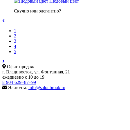
Нюдовый цвет
Скучно или элегантно?
1
2
3
4
5
Офис продаж
г. Владивосток, ул. Фонтанная, 21
ежедневно с 10 до 19
8-904-629−87−99
Эл.почта:
info@salonbrook.ru