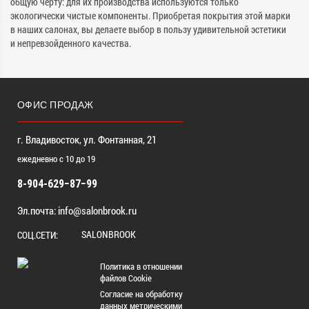
общую черту: для их производства используются только
экологически чистые компоненты. Приобретая покрытия этой марки
в наших салонах, вы делаете выбор в пользу удивительной эстетики
и непревзойденного качества.
ОФИС ПРОДАЖ
г. Владивосток, ул. Фонтанная, 21
ежедневно с 10 до 19
8-904-629−87−99
Эл.почта:
info@salonbrook.ru
SALONBROOK
СОЦ.СЕТИ:
Политика в отношении
файлов Cookie
Согласие на обработку
данных метрическими