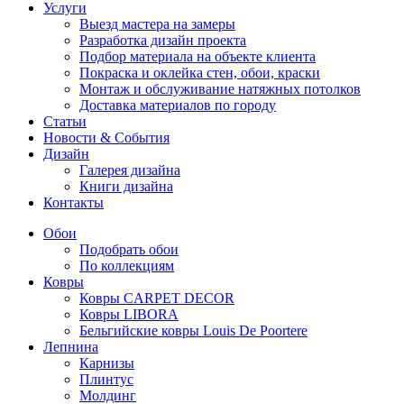
Услуги
Выезд мастера на замеры
Разработка дизайн проекта
Подбор материала на объекте клиента
Покраска и оклейка стен, обои, краски
Монтаж и обслуживание натяжных потолков
Доставка материалов по городу
Статьи
Новости & События
Дизайн
Галерея дизайна
Книги дизайна
Контакты
Обои
Подобрать обои
По коллекциям
Ковры
Ковры CARPET DECOR
Ковры LIBORA
Бельгийские ковры Louis De Poortere
Лепнина
Карнизы
Плинтус
Молдинг