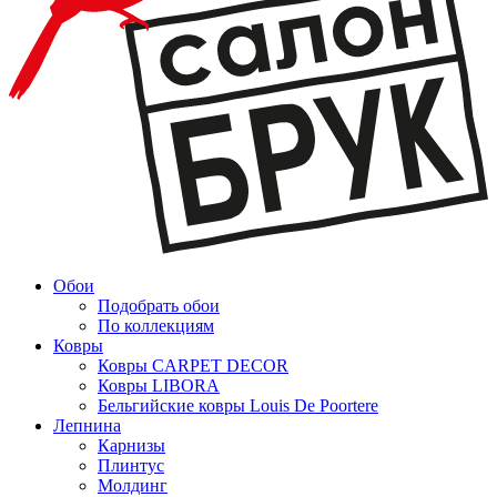
Обои
Подобрать обои
По коллекциям
Ковры
Ковры CARPET DECOR
Ковры LIBORA
Бельгийские ковры Louis De Poortere
Лепнина
Карнизы
Плинтус
Молдинг