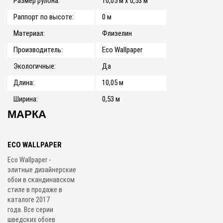
Размер рулона:
10,05 м x 0,53 м
Раппорт по высоте:
0 м
Материал:
Флизелин
Производитель:
Eco Wallpaper
Экологичные:
Да
Длина:
10,05 м
Ширина:
0,53 м
МАРКА
ECO WALLPAPER
Eco Wallpaper -
элитные дизайнерские
обои в скандинавском
стиле в продаже в
каталоге 2017
года. Все серии
шведских обоев