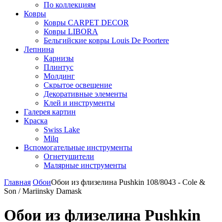
По коллекциям
Ковры
Ковры CARPET DECOR
Ковры LIBORA
Бельгийские ковры Louis De Poortere
Лепнина
Карнизы
Плинтус
Молдинг
Скрытое освещение
Декоративные элементы
Клей и инструменты
Галерея картин
Краска
Swiss Lake
Milq
Вспомогательные инструменты
Огнетушители
Малярные инструменты
Главная
Обои
Обои из флизелина Pushkin 108/8043 - Cole &
Son / Mariinsky Damask
Обои из флизелина Pushkin