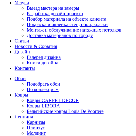
Услуги
Выезд мастера на замеры
Разработка дизайн проекта
Подбор материала на объекте клиента
Покраска и оклейка стен, обои, краски
Монтаж и обслуживание натяжных потолков
Доставка материалов по городу
Статьи
Новости & События
Дизайн
Галерея дизайна
Книги дизайна
Контакты
Обои
Подобрать обои
По коллекциям
Ковры
Ковры CARPET DECOR
Ковры LIBORA
Бельгийские ковры Louis De Poortere
Лепнина
Карнизы
Плинтус
Молдинг