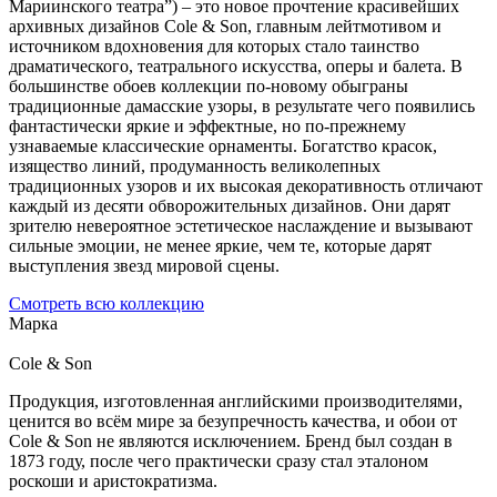
Мариинского театра”) – это новое прочтение красивейших
архивных дизайнов Cole & Son, главным лейтмотивом и
источником вдохновения для которых стало таинство
драматического, театрального искусства, оперы и балета. В
большинстве обоев коллекции по-новому обыграны
традиционные дамасские узоры, в результате чего появились
фантастически яркие и эффектные, но по-прежнему
узнаваемые классические орнаменты. Богатство красок,
изящество линий, продуманность великолепных
традиционных узоров и их высокая декоративность отличают
каждый из десяти обворожительных дизайнов. Они дарят
зрителю невероятное эстетическое наслаждение и вызывают
сильные эмоции, не менее яркие, чем те, которые дарят
выступления звезд мировой сцены.
Смотреть всю коллекцию
Марка
Cole & Son
Продукция, изготовленная английскими производителями,
ценится во всём мире за безупречность качества, и обои от
Cole & Son не являются исключением. Бренд был создан в
1873 году, после чего практически сразу стал эталоном
роскоши и аристократизма.