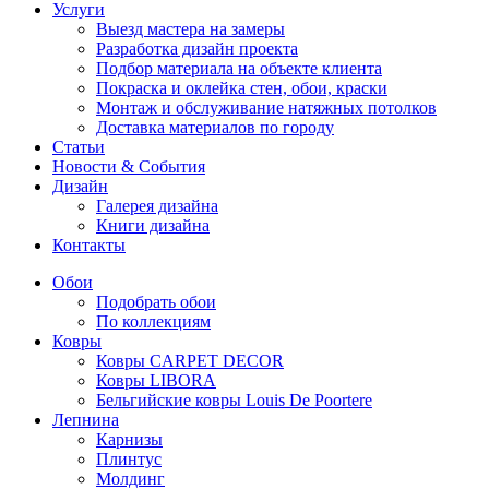
Услуги
Выезд мастера на замеры
Разработка дизайн проекта
Подбор материала на объекте клиента
Покраска и оклейка стен, обои, краски
Монтаж и обслуживание натяжных потолков
Доставка материалов по городу
Статьи
Новости & События
Дизайн
Галерея дизайна
Книги дизайна
Контакты
Обои
Подобрать обои
По коллекциям
Ковры
Ковры CARPET DECOR
Ковры LIBORA
Бельгийские ковры Louis De Poortere
Лепнина
Карнизы
Плинтус
Молдинг