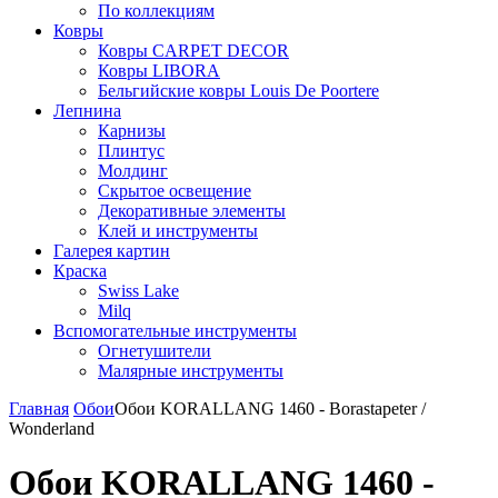
По коллекциям
Ковры
Ковры CARPET DECOR
Ковры LIBORA
Бельгийские ковры Louis De Poortere
Лепнина
Карнизы
Плинтус
Молдинг
Скрытое освещение
Декоративные элементы
Клей и инструменты
Галерея картин
Краска
Swiss Lake
Milq
Вспомогательные инструменты
Огнетушители
Малярные инструменты
Главная
Обои
Обои KORALLANG 1460 - Borastapeter /
Wonderland
Обои KORALLANG 1460 -