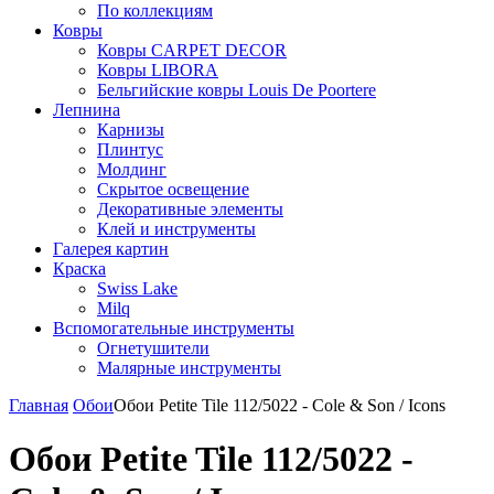
По коллекциям
Ковры
Ковры CARPET DECOR
Ковры LIBORA
Бельгийские ковры Louis De Poortere
Лепнина
Карнизы
Плинтус
Молдинг
Скрытое освещение
Декоративные элементы
Клей и инструменты
Галерея картин
Краска
Swiss Lake
Milq
Вспомогательные инструменты
Огнетушители
Малярные инструменты
Главная
Обои
Обои Petite Tile 112/5022 - Cole & Son / Icons
Обои Petite Tile 112/5022 -