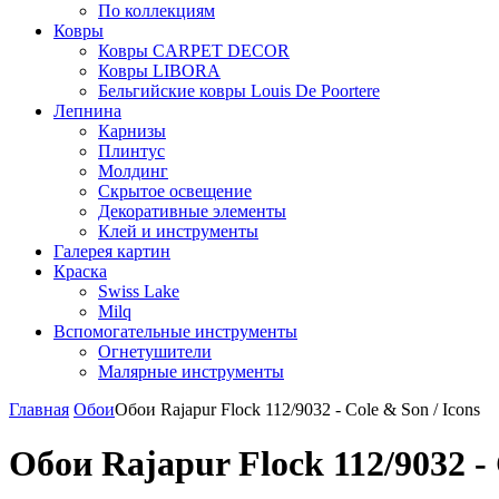
По коллекциям
Ковры
Ковры CARPET DECOR
Ковры LIBORA
Бельгийские ковры Louis De Poortere
Лепнина
Карнизы
Плинтус
Молдинг
Скрытое освещение
Декоративные элементы
Клей и инструменты
Галерея картин
Краска
Swiss Lake
Milq
Вспомогательные инструменты
Огнетушители
Малярные инструменты
Главная
Обои
Обои Rajapur Flock 112/9032 - Cole & Son / Icons
Обои Rajapur Flock 112/9032 - 