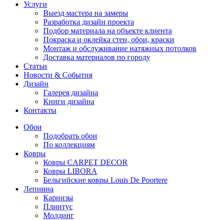
Услуги
Выезд мастера на замеры
Разработка дизайн проекта
Подбор материала на объекте клиента
Покраска и оклейка стен, обои, краски
Монтаж и обслуживание натяжных потолков
Доставка материалов по городу
Статьи
Новости & События
Дизайн
Галерея дизайна
Книги дизайна
Контакты
Обои
Подобрать обои
По коллекциям
Ковры
Ковры CARPET DECOR
Ковры LIBORA
Бельгийские ковры Louis De Poortere
Лепнина
Карнизы
Плинтус
Молдинг