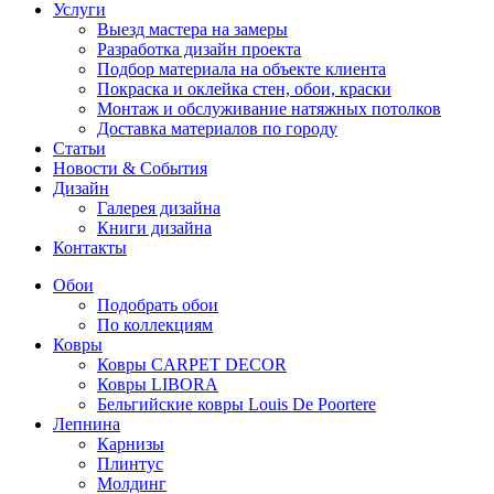
Услуги
Выезд мастера на замеры
Разработка дизайн проекта
Подбор материала на объекте клиента
Покраска и оклейка стен, обои, краски
Монтаж и обслуживание натяжных потолков
Доставка материалов по городу
Статьи
Новости & События
Дизайн
Галерея дизайна
Книги дизайна
Контакты
Обои
Подобрать обои
По коллекциям
Ковры
Ковры CARPET DECOR
Ковры LIBORA
Бельгийские ковры Louis De Poortere
Лепнина
Карнизы
Плинтус
Молдинг