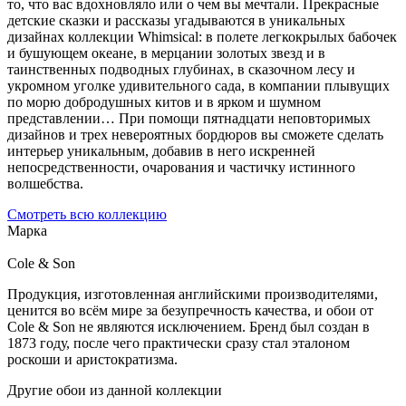
то, что вас вдохновляло или о чем вы мечтали. Прекрасные
детские сказки и рассказы угадываются в уникальных
дизайнах коллекции Whimsical: в полете легкокрылых бабочек
и бушующем океане, в мерцании золотых звезд и в
таинственных подводных глубинах, в сказочном лесу и
укромном уголке удивительного сада, в компании плывущих
по морю добродушных китов и в ярком и шумном
представлении… При помощи пятнадцати неповторимых
дизайнов и трех невероятных бордюров вы сможете сделать
интерьер уникальным, добавив в него искренней
непосредственности, очарования и частичку истинного
волшебства.
Смотреть всю коллекцию
Марка
Cole & Son
Продукция, изготовленная английскими производителями,
ценится во всём мире за безупречность качества, и обои от
Cole & Son не являются исключением. Бренд был создан в
1873 году, после чего практически сразу стал эталоном
роскоши и аристократизма.
Другие обои из данной коллекции