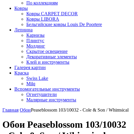
По коллекциям
Ковры
Ковры CARPET DECOR
Ковры LIBORA
Бельгийские ковры Louis De Poortere
Лепнина
Карнизы
Плинтус
Молдинг
Скрытое освещение
Декоративные элементы
Клей и инструменты
Галерея картин
Краска
Swiss Lake
Milq
Вспомогательные инструменты
Огнетушители
Малярные инструменты
Главная
Обои
Peaseblossom 103/10032 - Cole & Son / Whimsical
Обои Peaseblossom 103/10032